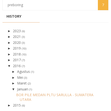
preboring
7
HISTORY
2023
►
(6)
2021
►
(3)
2020
►
(3)
2019
►
(10)
2018
►
(10)
2017
►
(7)
2016
▼
(7)
Agustus
►
(1)
Mei
►
(3)
Maret
►
(2)
Januari
▼
(1)
BOR PILE MEDAN PLTU SARULLA - SUMATERA
UTARA
2015
►
(6)