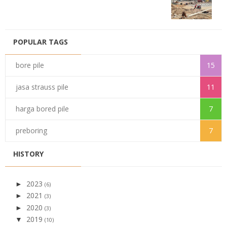
POPULAR TAGS
bore pile
15
jasa strauss pile
11
harga bored pile
7
preboring
7
HISTORY
2023
►
(6)
2021
►
(3)
2020
►
(3)
2019
▼
(10)